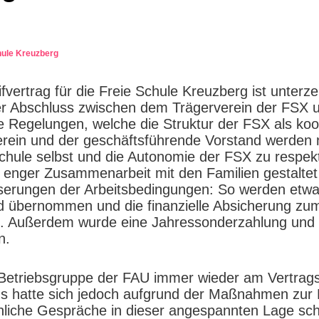
hule Kreuzberg
arifvertrag für die Freie Schule Kreuzberg ist unte
Der Abschluss zwischen dem Trägerverein der FSX
ue Regelungen, welche die Struktur der FSX als ko
erein und der geschäftsführende Vorstand werden n
hule selbst und die Autonomie der FSX zu respekt
in enger Zusammenarbeit mit den Familien gestalte
sserungen der Arbeitsbedingungen: So werden etwa
d übernommen und die finanzielle Absicherung zum 
ert. Außerdem wurde eine Jahressonderzahlung und
n.
Betriebsgruppe der FAU immer wieder am Vertrags
ds hatte sich jedoch aufgrund der Maßnahmen zur
önliche Gespräche in dieser angespannten Lage sc