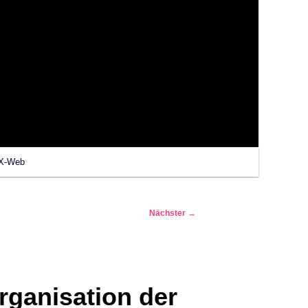
X-Web
Nächster
→
organisation der