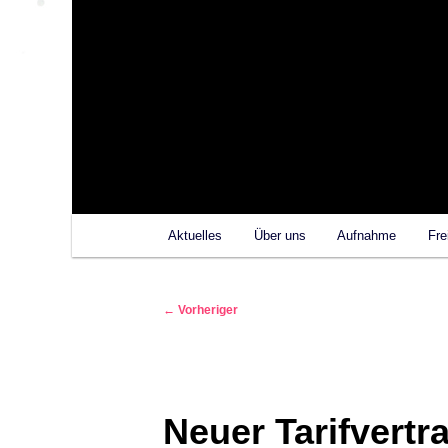
Hauptmenü
Aktuelles
Über uns
Aufnahme
Fre
Beitragsnavigation
←
Vorheriger
Neuer Tarifvertr