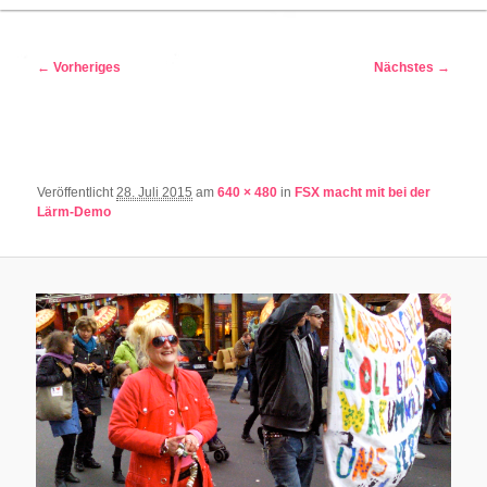
Bilder-
← Vorheriges
Nächstes →
Navigation
Veröffentlicht
28. Juli 2015
am
640 × 480
in
FSX macht mit bei der
Lärm-Demo