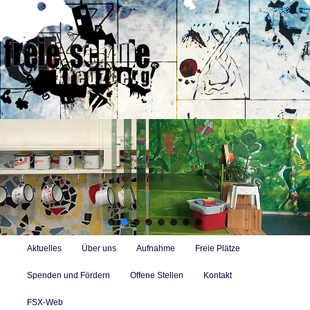
Zum
primären
Inhalt
springen
Freie Alternativschule in Berlin-Kreuzberg mit Konzept des
selbstbestimmten Lernens
Suc
Hauptmenü
Aktuelles
Über uns
Aufnahme
Freie Plätze
Spenden und Fördern
Offene Stellen
Kontakt
FSX-Web