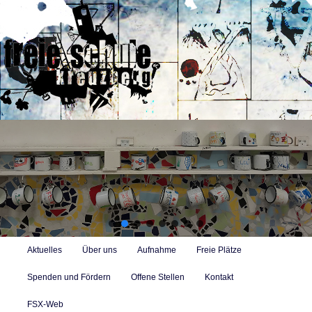
Zum
primären
Inhalt
springen
Freie Alternativschule in Berlin-Kreuzberg mit Konzept des
selbstbestimmten Lernens
Suc
Hauptmenü
Aktuelles
Über uns
Aufnahme
Freie Plätze
Spenden und Fördern
Offene Stellen
Kontakt
FSX-Web