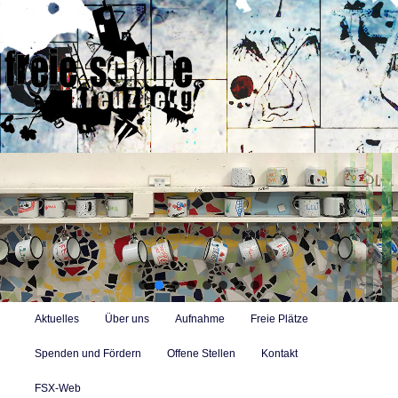
Zum
primären
Inhalt
springen
Freie Alternativschule in Berlin-Kreuzberg mit Konzept des
selbstbestimmten Lernens
Suc
Hauptmenü
Aktuelles
Über uns
Aufnahme
Freie Plätze
Spenden und Fördern
Offene Stellen
Kontakt
FSX-Web