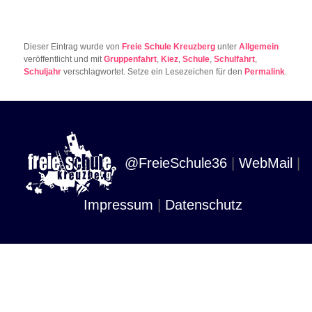
Dieser Eintrag wurde von
Freie Schule Kreuzberg
unter
Allgemein
veröffentlicht und mit
Gruppenfahrt
,
Kiez
,
Schule
,
Schulfahrt
,
Schuljahr
verschlagwortet. Setze ein Lesezeichen für den
Permalink
.
@FreieSchule36
|
WebMail
|
Impressum
|
Datenschutz