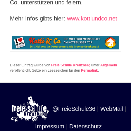
Co. unterstützen und feiern.
Mehr Infos gibts hier:
www.kottiundco.net
Dieser Eintrag wurde von
Freie Schule Kreuzberg
unter
Allgemein
veröffentlicht. Setze ein Lesezeichen für den
Permalink
.
@FreieSchule36
|
WebMail
|
Impressum
|
Datenschutz