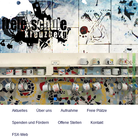
Zum
primären
Inhalt
springen
Freie Alternativschule in Berlin-Kreuzberg mit Konzept des
selbstbestimmten Lernens
Suc
Hauptmenü
Aktuelles
Über uns
Aufnahme
Freie Plätze
Spenden und Fördern
Offene Stellen
Kontakt
FSX-Web