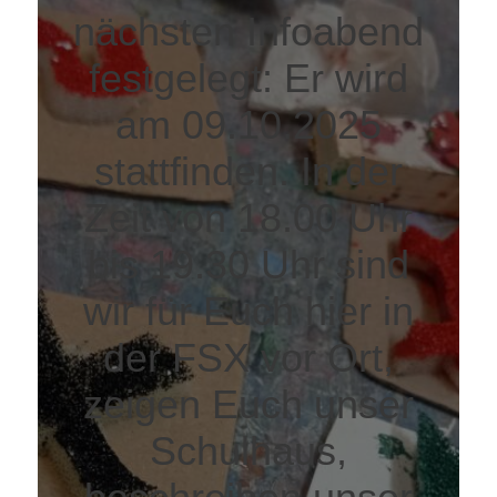
nächsten Infoabend
festgelegt: Er wird
am 09.10.2025
stattfinden. In der
Zeit von 18.00 Uhr
bis 19.30 Uhr sind
wir für Euch hier in
der FSX vor Ort,
zeigen Euch unser
Schulhaus,