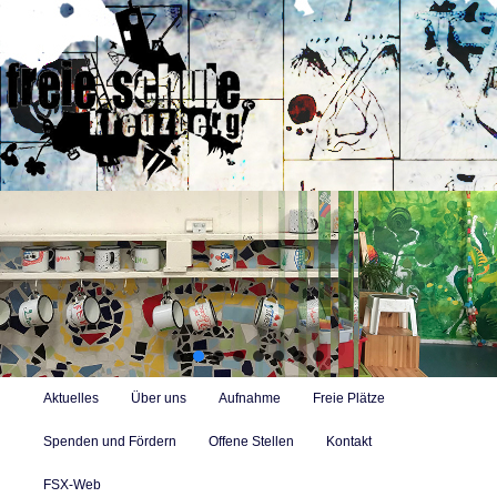
Zum
Zum
primären
sekundären
Inhalt
Inhalt
springen
springen
Freie Alternativschule in Berlin-Kreuzberg mit Konzept des
selbstbestimmten Lernens
Suc
Hauptmenü
Aktuelles
Über uns
Aufnahme
Freie Plätze
Spenden und Fördern
Offene Stellen
Kontakt
FSX-Web