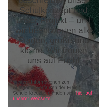
beschreiben unser
Schulkonzept und
unser Projekt – und
wir beantworten alle
Fragen, große und
kleine. Wir freuen
uns auf Euch!
Weitere Informationen zum
Aufnahme-Verfahren der Freien
Schule Kreuzberg finden sich
hier auf
unserer Webseite
.