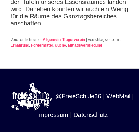
den Tafeln unseres Essensraumes landen
wird. Daneben konnten wir auch ein Wenig
für die Räume des Ganztagsbereiches
anschaffen.
Veröffentlicht unter
Allgemein
,
Trägerverein
|
Verschlagwortet mit
Ernährung
,
Fördermittel
,
Küche
,
Mittagsverpflegung
@FreieSchule36
|
WebMail
|
Impressum
|
Datenschutz