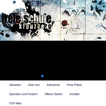
Zum
Zum
primären
sekundären
Inhalt
Inhalt
springen
springen
Freie Alternativschule in Berlin-Kreuzberg mit Konzept des
selbstbestimmten Lernens
Suc
Hauptmenü
Aktuelles
Über uns
Aufnahme
Freie Plätze
Spenden und Fördern
Offene Stellen
Kontakt
FSX-Web